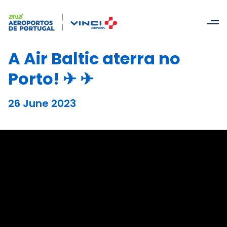
A Air Baltic aterra no
Porto! ✈ ✈
26 June 2023